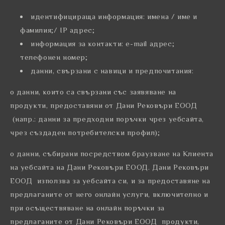
идентифицираща информация: имена / име и
фамилия;/ IP адрес;
информация за контакти: e-mail адрес;
телефонен номер;
данни, свързани с навици и предпочитания:
o данни, които са свързани със заявяване на
продукти, предоставяни от Дани Рековъри ЕООД
(напр.: данни за предходни поръчки чрез уебсайта,
чрез създаден потребителски профил);
o данни, събирани посредством браузване на Клиента
на уебсайта на Дани Рековъри ЕООД. Дани Рековъри
ЕООД използва за уебсайта си, и за предоставяне на
предлаганите от него онлайн услуги, включително и
при осъществяване на онлайн поръчки за
предлаганите от Дани Рековъри ЕООД продукти,