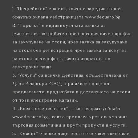
"Потребител" е всеки, който е заредил в своя
браузър онлайн уебстраницата www.decuero.bg
"Поръчка" е индивидуалната заявка от
съответния потребител през неговия личен профил
за закупуване на стоки, чрез заявка за закупуване
на стоки без регистрация, чрез заявка за покупка
на стоки по телефона, заявка изпратена по
електронна поща
"Услуги" са всички действия, осъществявани от
Дани Рековъри ЕООД при и/или по повод
предлагането, продажбата и доставянето на стоки
от този електронен магазин.
„Електронен магазин” – настоящият уебсайт
www.decuero.bg , който предлага чрез електронна
търговия козметични и други продукти и услуги.
„Клиент” е всяко лице, което е осъществило или