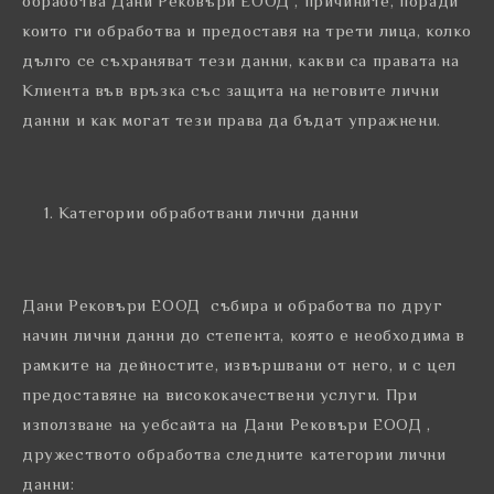
обработва Дани Рековъри ЕООД , причините, поради
които ги обработва и предоставя на трети лица, колко
дълго се съхраняват тези данни, какви са правата на
Клиента във връзка със защита на неговите лични
данни и как могат тези права да бъдат упражнени.
Категории обработвани лични данни
Дани Рековъри ЕООД събира и обработва по друг
начин лични данни до степента, която е необходима в
рамките на дейностите, извършвани от него, и с цел
предоставяне на висококачествени услуги. При
използване на уебсайта на Дани Рековъри ЕООД ,
дружеството обработва следните категории лични
данни: