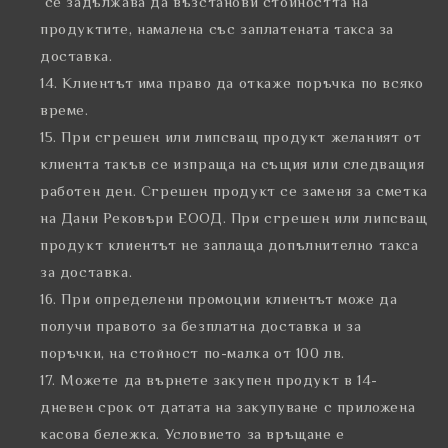
се задължава да възстанови стойността на
продуктите, намалена със заплатената такса за
доставка.
Клиентът има право да откаже поръчка по всяко
време.
При сгрешен или липсващ продукт желаният от
клиента такъв се изпраща на същия или следващия
работен ден. Сгрешен продукт се заменя за сметка
на Дани Рековъри ЕООД. При сгрешен или липсващ
продукт клиентът не заплаща допълнително такса
за доставка.
При определени промоции клиентът може да
получи правото за безплатна доставка и за
поръчки, на стойност по-малка от 100 лв.
Можете да върнете закупен продукт в 14-
дневен срок от датата на закупуване с приложена
касова бележка. Условието за връщане е