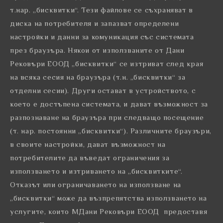
т.нар. „бисквитки“. Тези файлове се съхраняват в
диска на потребителя и запазват определени
настройки и данни за комуникация със системата
през браузъра. Някои от използваните от Дани
Рековъри ЕООД „бисквитки“ се изтриват след края
на всяка сесия на браузъра (т.н. „бисквитки“ за
отделни сесии). Други остават в устройството, с
което е достъпена системата, и дават възможност за
разпознаване на браузъра при следващо посещение
(т. нар. постоянни „бисквитки“). Различните браузъри,
в своите настройки, дават възможност на
потребителите да въведат ограничения за
използването и изтриването на „бисквитките“.
Отказът или ограничаването на използване на
„бисквитки“ може да възпрепятства използването на
услугите, които МДани Рековъри ЕООД предоставя