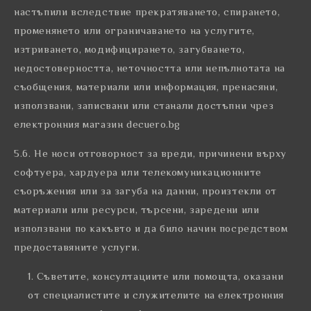
настъпили вследствие прекратяването, спирането,
променянето или ограничаването на услугите,
изтриването, модифицирането, загубването,
недостоверността, неточността или непълнотата на
съобщения, материали или информация, пренасяни,
използвани, записвани или станали достъпни чрез
електронния магазин decuero.bg
5.6. Не носи отговорност за вреди, причинени върху
софтуера, хардуера или телекомуникационните
съоръжения или за загуба на данни, произтекли от
материали или ресурси, търсени, заредени или
използвани по какъвто и да било начин посредством
предоставяните услуги.
Съветите, консултациите или помощта, оказани
от специалистите и служителите на електронния