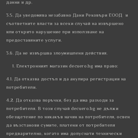
данни и др.
3.5. Да уведомява незабавно Дани Рековъри ЕООД и
съответните власти за всеки случай на извършено
или открито нарушение при използване на
предоставяните услуги.
3.6. Да не извършва злоумишлени действия.
Електронният магазин decuero.bg има право:
4.1. Да отказва достъп и да анулира регистрации на
потребители.
4.2. Да отказва поръчки, без да има разходи за
потребителя. В този случай decuero.bg не дължи
обезщетение по никакъв начин на потребителя, освен
да възстанови сумите, платени от потребителя
предварително, когато има допуснати технически