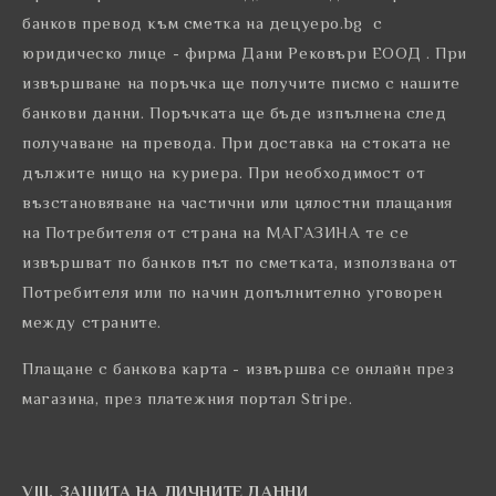
банков превод към сметка на децуеро.bg с
юридическо лице - фирма Дани Рековъри ЕООД . При
извършване на поръчка ще получите писмо с нашите
банкови данни. Поръчката ще бъде изпълнена след
получаване на превода. При доставка на стоката не
дължите нищо на куриера. При необходимост от
възстановяване на частични или цялостни плащания
на Потребителя от страна на МАГАЗИНА те се
извършват по банков път по сметката, използвана от
Потребителя или по начин допълнително уговорен
между страните.
Плащане с банкова карта - извършва се онлайн през
магазина, през платежния портал Stripe.
VIII. ЗАЩИТА НА ЛИЧНИТЕ ДАННИ