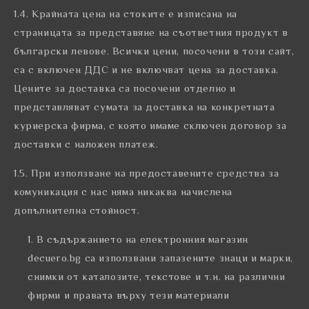
1.4. Крайната цена на стоките е изписана на
страницата за представяне на съответния продукт в
български левове. Всички цени, посочени в този сайт,
са с включен ДДС и не включват цена за доставка.
Цените за доставка са посочени отделно и
представляват сумата за доставка на конкретната
куриерска фирма, с която имаме сключен договор за
доставки с наложен платеж.
1.5. При използване на предоставените средства за
комуникация с нас няма никаква начислена
допълнителна стойност.
В съдържанието на електронния магазин
decuero.bg са използвани запазените знаци и марки,
снимки от каталозите, текстове и т.н. на различни
фирми и правата върху тези материали