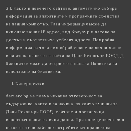
2.1. Както и повечето сайтове, автоматично събира
информация за апаратните и програмните средства
на вашия компютър. Тази информация може да
включва: вашия IP адрес, вид браузър и часове за
достъп и съответните уебсайт адреси. Подробна
информация за този вид обработване на лични данни
и за използваните на сайта на Дани Рековъри ЕООД Д
бисквитки може да откриете в нашата Политика за
използване на бисквитки.
Хипервръзки
decuero.bg не поема никаква отговорност за
съдържание, както и за начина, по който външни за
Дани Рековъри ЕООД сайтове и доставчици
използват вашите лични данни. При посещението си в
някои от тези сайтове потребителят прави това