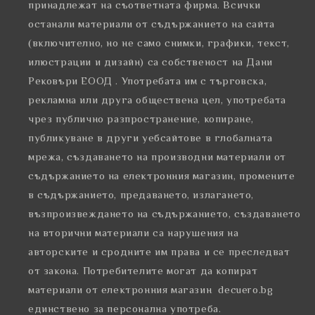
принадлежат на съответната фирма. Всички
останали материали от съдържанието на сайта
(включително, но не само снимки, графики, текст,
илюстрации и дизайн) са собственост на Дани
Рековъри ЕООД . Употребата им с търговска,
рекламна или друга обществена цел, употребата
чрез публично разпространение, копиране,
публикуване в други уебсайтове в глобалната
мрежа, създаването на производни материали от
съдържанието на електронния магазин, промените
в съдържанието, предаването, излагането,
възпроизвеждането на съдържанието, създаването
на вторични материали са нарушения на
авторските и сродните им права и се преследват
от закона. Потребителите могат да копират
материали от електронния магазин decuero.bg
единствено за персонална употреба.