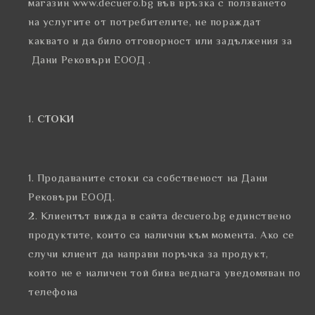
магазин www.decuero.bg във връзка с ползването
на услугите от потребителите, не пораждат
каквато и да било отговорност или задължения за
Дани Рековъри ЕООД .
СТОКИ
Продаваните стоки са собственост на Дани
Рековъри ЕООД.
Клиентът вижда в сайта decuero.bg единствено
продуктите, които са налични към момента. Ако се
случи клиент да направи поръчка за продукт,
който не е наличен той бива веднага уведомяван по
телефона